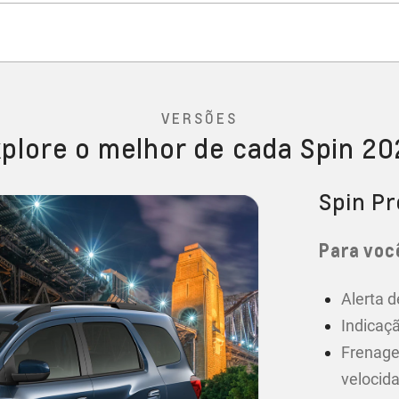
VERSÕES
plore o melhor de cada Spin 2
Spin P
Para você
Alerta d
Indicaçã
Frenage
velocid