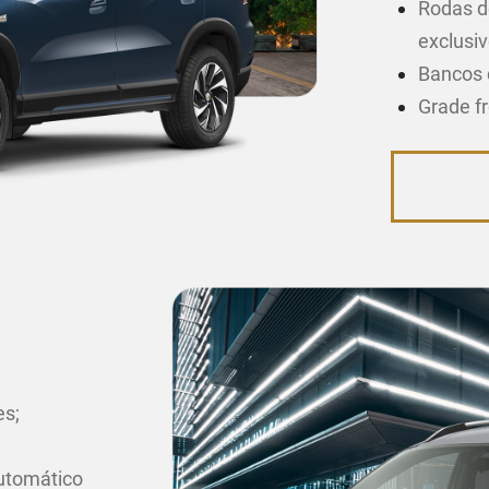
Rodas d
exclusiv
Bancos 
Grade f
es;
utomático