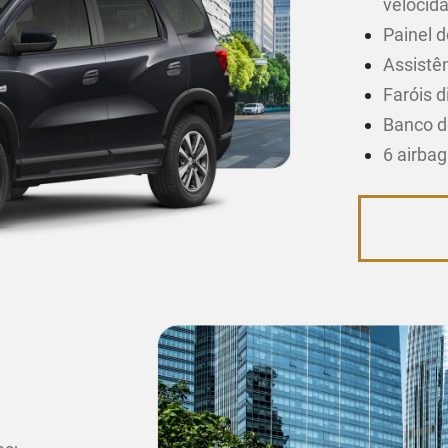
velocid
Painel d
Assistên
Faróis d
Banco d
6 airba